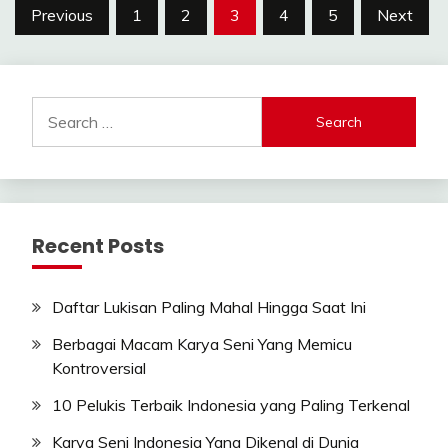
Posts
Previous
1
2
3
4
5
Next
navigation
Search
for:
Recent Posts
Daftar Lukisan Paling Mahal Hingga Saat Ini
Berbagai Macam Karya Seni Yang Memicu
Kontroversial
10 Pelukis Terbaik Indonesia yang Paling Terkenal
Karya Seni Indonesia Yang Dikenal di Dunia