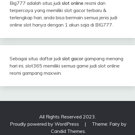
Big777 adalah situs judi
slot online
resmi dan
terpercaya yang memiliki slot gacor terbaru &
terlengkap hari, anda bisa bermain semua jenis judi
online slot hanya dengan 1 akun saja di BIG777.
Sebagai situs daftar judi
slot gacor
gampang menang
hari ini, slot365 memiliki semua game judi slot online
resmi gampang maxwin.
All Rights Reserved 2023.
Proudly powered by WordPress
|
Theme: Fairy by
Candid Themes
.