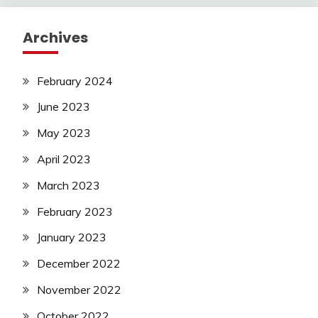
Archives
February 2024
June 2023
May 2023
April 2023
March 2023
February 2023
January 2023
December 2022
November 2022
October 2022