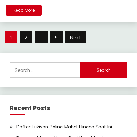
Read More
Posts
1
2
…
5
Next
navigation
Search
for:
Recent Posts
Daftar Lukisan Paling Mahal Hingga Saat Ini